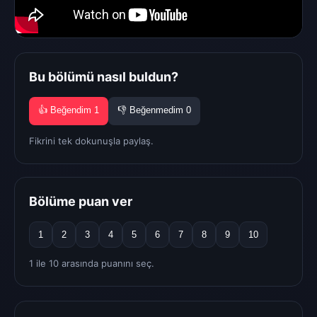
Bu bölümü nasıl buldun?
👍 Beğendim
1
👎 Beğenmedim
0
Fikrini tek dokunuşla paylaş.
Bölüme puan ver
1
2
3
4
5
6
7
8
9
10
1 ile 10 arasında puanını seç.