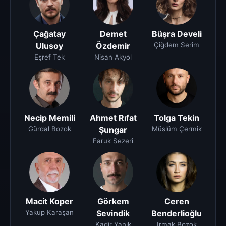
Çağatay
Demet
Büşra Develi
Ulusoy
Özdemir
Çiğdem Serim
Eşref Tek
Nisan Akyol
Necip Memili
Ahmet Rıfat
Tolga Tekin
Gürdal Bozok
Şungar
Müslüm Çermik
Faruk Sezeri
Macit Koper
Görkem
Ceren
Yakup Karaşan
Sevindik
Benderlioğlu
Kadir Yanık
Irmak Bozok