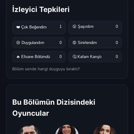
İzleyici Tepkileri
1
😮 Şaşırdım
0
❤️ Çok Beğendim
😢 Duygulandım
0
😡 Sinirlendim
0
🔥 Efsane Bölümdü
0
🤔 Kafam Karıştı
0
Bölüm sende hangi duyguyu bıraktı?
Bu Bölümün Dizisindeki
Oyuncular