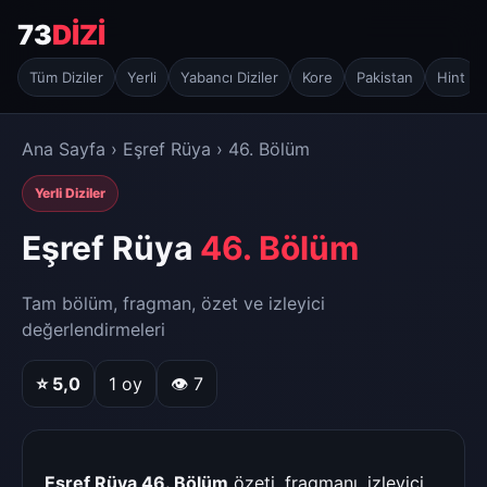
73
DİZİ
Tüm Diziler
Yerli
Yabancı Diziler
Kore
Pakistan
Hint
Ana Sayfa
›
Eşref Rüya
› 46. Bölüm
Yerli Diziler
Eşref Rüya
46. Bölüm
Tam bölüm, fragman, özet ve izleyici
değerlendirmeleri
⭐
5,0
1
oy
👁 7
Eşref Rüya 46. Bölüm
özeti, fragmanı, izleyici