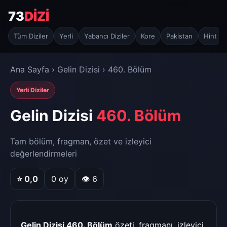
73
DİZİ
Tüm Diziler
Yerli
Yabancı Diziler
Kore
Pakistan
Hint
Ana Sayfa
›
Gelin Dizisi
› 460. Bölüm
Yerli Diziler
Gelin Dizisi
460. Bölüm
Tam bölüm, fragman, özet ve izleyici
değerlendirmeleri
⭐
0,0
0
oy
👁 6
Gelin Dizisi 460. Bölüm
özeti, fragmanı, izleyici