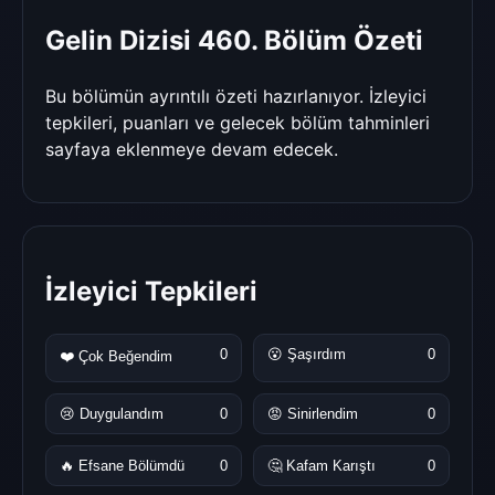
Gelin Dizisi 460. Bölüm Özeti
Bu bölümün ayrıntılı özeti hazırlanıyor. İzleyici
tepkileri, puanları ve gelecek bölüm tahminleri
sayfaya eklenmeye devam edecek.
İzleyici Tepkileri
0
😮 Şaşırdım
0
❤️ Çok Beğendim
😢 Duygulandım
0
😡 Sinirlendim
0
🔥 Efsane Bölümdü
0
🤔 Kafam Karıştı
0