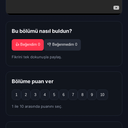
Bu bölümü nasıl buldun?
👍 Beğendim
0
👎 Beğenmedim
0
Fikrini tek dokunuşla paylaş.
Bölüme puan ver
1
2
3
4
5
6
7
8
9
10
1 ile 10 arasında puanını seç.