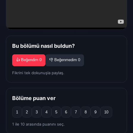
Bu bölümü nasıl buldun?
👍 Beğendim
0
👎 Beğenmedim
0
Fikrini tek dokunuşla paylaş.
Bölüme puan ver
1
2
3
4
5
6
7
8
9
10
1 ile 10 arasında puanını seç.