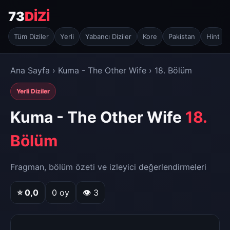
73
DİZİ
Tüm Diziler
Yerli
Yabancı Diziler
Kore
Pakistan
Hint
Ana Sayfa
›
Kuma - The Other Wife
› 18. Bölüm
Yerli Diziler
Kuma - The Other Wife
18.
Bölüm
Fragman, bölüm özeti ve izleyici değerlendirmeleri
⭐
0,0
0
oy
👁 3