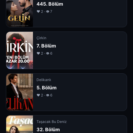
445. Bölüm
❤️ 2 · 👁 7
Çirkin
7. Bölüm
❤️ 2 · 👁 6
Delikanlı
5. Bölüm
❤️ 2 · 👁 6
Taşacak Bu Deniz
32. Bölüm