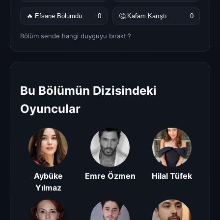
🔥 Efsane Bölümdü
0
🤔 Kafam Karıştı
0
Bölüm sende hangi duyguyu bıraktı?
Bu Bölümün Dizisindeki
Oyuncular
Aybüke
Emre Özmen
Hilal Tüfek
Yılmaz