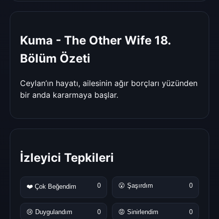
Kuma - The Other Wife 18.
Bölüm Özeti
Ceylan’ın hayatı, ailesinin ağır borçları yüzünden
bir anda kararmaya başlar.
İzleyici Tepkileri
0
😮 Şaşırdım
0
❤️ Çok Beğendim
😢 Duygulandım
0
😡 Sinirlendim
0