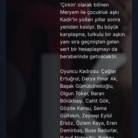
'Çirkin' olarak bilinen
Meryem ile çocukluk aşkı
Kadir'in yolları yıllar sonra
yeniden kesişir. Bu büyük
karşılaşma, tutkulu bir aşkın
yanı sıra geçmişten gelen
sert bir hesaplaşmayı da
beraberinde getirecektir.
Oyuncu Kadrosu: Çağlar
Ertuğrul, Derya Pınar Ak,
Başak Gümülcinelioğlu,
Olgun Toker, Baran
Bölükbaşı, Cahit Gök,
Gözde Kansu, Sema
Gültekin, Zeynep Eylül
Ersöz, Özlem Kaya, Eren
Demirbaş, Buse Badurlar,
Yusuf Nebioğlu, Berkay