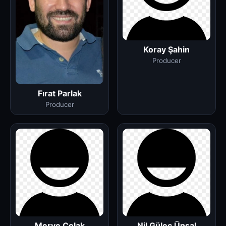
Koray Şahin
Producer
Fırat Parlak
Producer
Merve Çolak
Nil Güleç Ünsal