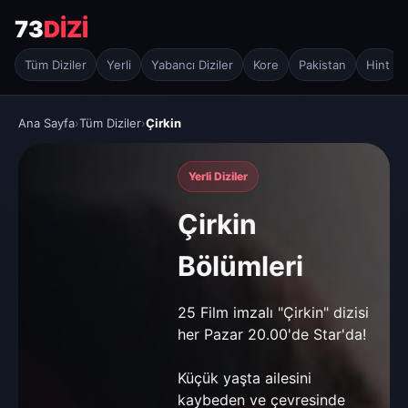
73
DİZİ
Tüm Diziler
Yerli
Yabancı Diziler
Kore
Pakistan
Hint
Ana Sayfa
›
Tüm Diziler
›
Çirkin
Yerli Diziler
Çirkin
Bölümleri
25 Film imzalı "Çirkin" dizisi
her Pazar 20.00'de Star'da!
Küçük yaşta ailesini
kaybeden ve çevresinde