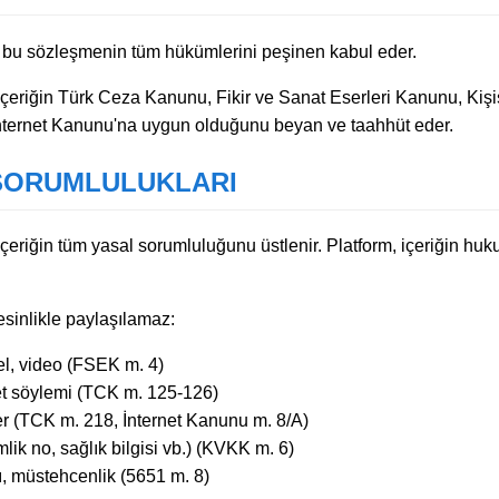
ak bu sözleşmenin tüm hükümlerini peşinen kabul eder.
ı içeriğin Türk Ceza Kanunu, Fikir ve Sanat Eserleri Kanunu, Kiş
nternet Kanunu'na uygun olduğunu beyan ve taahhüt eder.
 SORUMLULUKLARI
 içeriğin tüm yasal sorumluluğunu üstlenir. Platform, içeriğin huk
kesinlikle paylaşılamaz:
sel, video (FSEK m. 4)
fret söylemi (TCK m. 125-126)
er (TCK m. 218, İnternet Kanunu m. 8/A)
imlik no, sağlık bilgisi vb.) (KVKK m. 6)
, müstehcenlik (5651 m. 8)