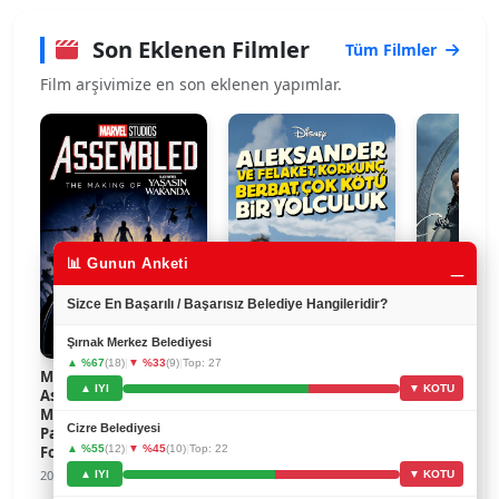
Son Eklenen Filmler
Tüm Filmler
Film arşivimize en son eklenen yapımlar.
_
📊 Gunun Anketi
Sizce En Başarılı / Başarısız Belediye Hangileridir?
Şırnak Merkez Belediyesi
▲ %67
(18)
|
▼ %33
(9)
|
Top: 27
Marvel Studios
Aleksander ve Felaket,
Black Panth
▲ IYI
▼ KOTU
Assembled: The
Korkunç, Berbat, Çok
Wakanda
Making of Black
Kötü Bir Yolculuk
2022
Cizre Belediyesi
Panther: Wakanda
2025
Forever
▲ %55
(12)
|
▼ %45
(10)
|
Top: 22
2023
▲ IYI
▼ KOTU