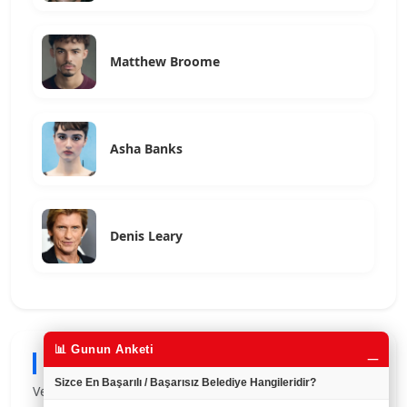
Matthew Broome
Asha Banks
Denis Leary
_
📊 Gunun Anketi
Son Eklenen Oyuncular
Sizce En Başarılı / Başarısız Belediye Hangileridir?
Veritabanımıza en son eklenen oyuncu profilleri.