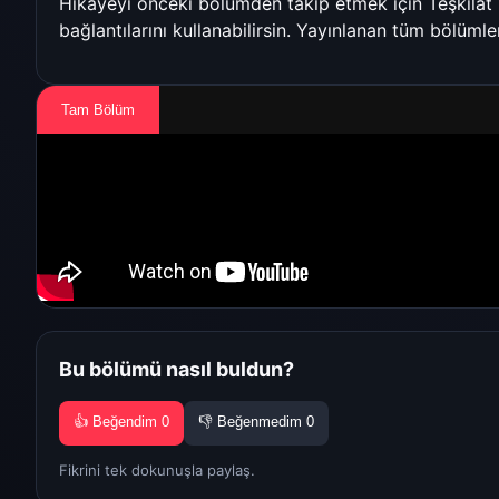
Hikâyeyi önceki bölümden takip etmek için
Teşkilat
bağlantılarını kullanabilirsin. Yayınlanan tüm bölümle
Tam Bölüm
Bu bölümü nasıl buldun?
👍 Beğendim
0
👎 Beğenmedim
0
Fikrini tek dokunuşla paylaş.