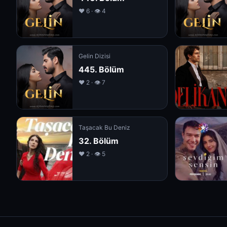
❤️ 6 · 👁 4
Gelin Dizisi
445. Bölüm
❤️ 2 · 👁 7
Taşacak Bu Deniz
32. Bölüm
❤️ 2 · 👁 5