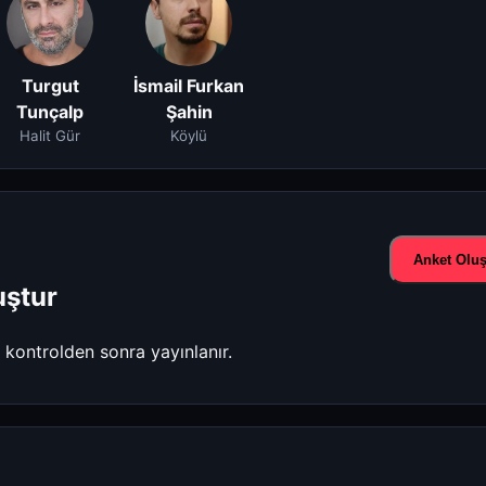
Turgut
İsmail Furkan
Tunçalp
Şahin
Halit Gür
Köylü
Anket Oluş
uştur
r kontrolden sonra yayınlanır.