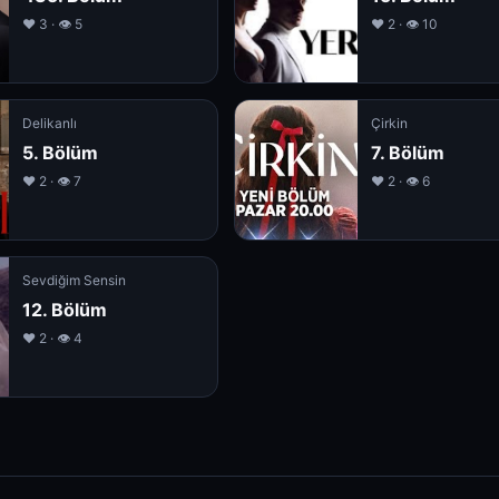
❤️ 3 · 👁 5
❤️ 2 · 👁 10
Delikanlı
Çirkin
5. Bölüm
7. Bölüm
❤️ 2 · 👁 7
❤️ 2 · 👁 6
Sevdiğim Sensin
12. Bölüm
❤️ 2 · 👁 4