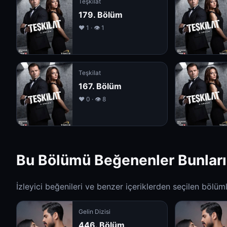
Teşkilat
179. Bölüm
❤️ 1 · 👁 1
Teşkilat
167. Bölüm
❤️ 0 · 👁 8
Bu Bölümü Beğenenler Bunları
İzleyici beğenileri ve benzer içeriklerden seçilen bölüml
Gelin Dizisi
446. Bölüm