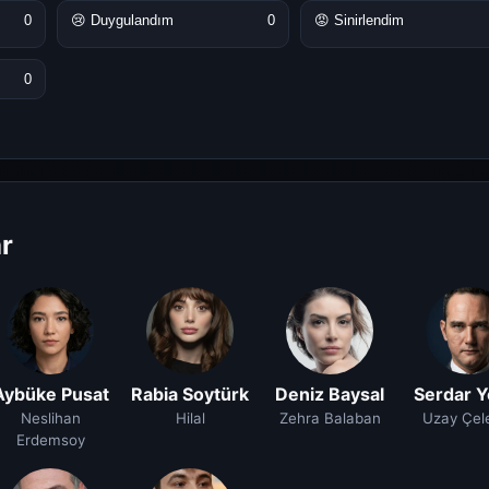
0
😢 Duygulandım
0
😡 Sinirlendim
0
r
Aybüke Pusat
Rabia Soytürk
Deniz Baysal
Serdar Y
Neslihan
Hilal
Zehra Balaban
Uzay Çele
Erdemsoy