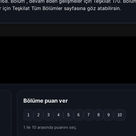
 168. Bölüm
, devam eden gelişmeler için
Teşkilat 170. Bölü
r için
Teşkilat Tüm Bölümler
sayfasına göz atabilirsin.
Bölüme puan ver
1
2
3
4
5
6
7
8
9
10
1 ile 10 arasında puanını seç.