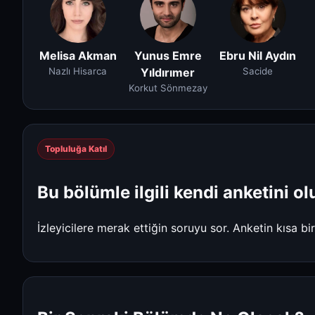
Melisa Akman
Yunus Emre
Ebru Nil Aydın
Nazlı Hisarca
Yıldırımer
Sacide
Korkut Sönmezay
Topluluğa Katıl
Bu bölümle ilgili kendi anketini ol
İzleyicilere merak ettiğin soruyu sor. Anketin kısa bi