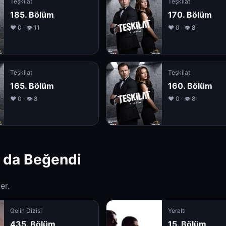
Teşkilat
Teşkilat
185. Bölüm
170. Bölüm
❤️ 0 · 👁 11
❤️ 0 · 👁 8
Teşkilat
Teşkilat
165. Bölüm
160. Bölüm
❤️ 0 · 👁 8
❤️ 0 · 👁 8
 da Beğendi
er.
Gelin Dizisi
Yeraltı
435. Bölüm
15. Bölüm