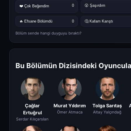
0
😮 Şaşırdım
❤️ Çok Beğendim
🔥 Efsane Bölümdü
0
🤔 Kafam Karıştı
Bölüm sende hangi duyguyu bıraktı?
Bu Bölümün Dizisindeki Oyuncula
Çağlar
Murat Yıldırım
Tolga Sarıtaş
Ertuğrul
Ömer Atmaca
Altay Yalçındağ
Serdar Kılıçarslan