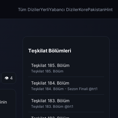
Tüm Diziler
Yerli
Yabancı Diziler
Kore
Pakistan
Hint
Teşkilat Bölümleri
Teşkilat 185. Bölüm
Teşkilat 185. Bölüm
👁 4
Teşkilat 184. Bölüm
Teşkilat 184. Bölüm - Sezon Finali @trt1​
Teşkilat 183. Bölüm
inin
Teşkilat 183. Bölüm @trt1​