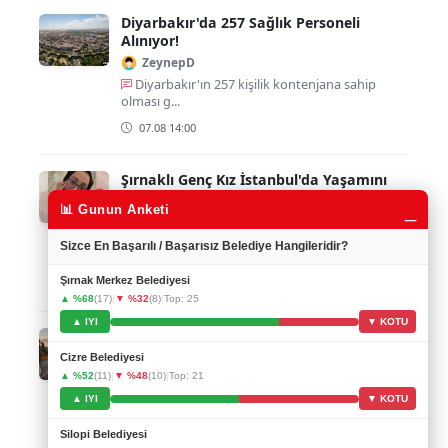
Diyarbakır'da 257 Sağlık Personeli
Alınıyor!
ZeynepD
Diyarbakır'ın 257 kişilik kontenjana sahip
olması g...
07.08 14:00
Şırnaklı Genç Kız İstanbul'da Yaşamını
Yitirdi
_
📊 Gunun Anketi
MiranAva
Merve Oktay'ın trajik ölüm haberi çok üzücü,
Sizce En Başarılı / Başarısız Belediye Hangileridir?
gen...
Şırnak Merkez Belediyesi
07.08 12:00
▲ %68
(17)
|
▼ %32
(8)
|
Top: 25
▲ IYI
▼ KOTU
Şırnak'ta Gençlere Özel Gezi Fırsatı
Elif7373
Cizre Belediyesi
▲ %52
(11)
|
▼ %48
(10)
|
Top: 21
Üniversite öğrencilerine böyle bir fırsat
sunulmas...
▲ IYI
▼ KOTU
07.08 11:00
Silopi Belediyesi