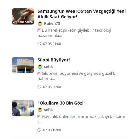
Samsung'un WearOS'tan Vazgeçtiği Yeni
Akıllı Saat Geliyor!
Ruken73
Bu hareket şirketin giyilebilir teknoloji
pazarındaki...
07.08 21:00
Silopi Büyüyor!
sefik
Silopi'nin büyümesi ve gelişmesi güzel bir
haber, u...
07.08 20:00
"Okullara 30 Bin Göz!"
sefik
Güvenlik önlemlerini artırmak çok iyi bir karar,
ç...
07.08 19:00