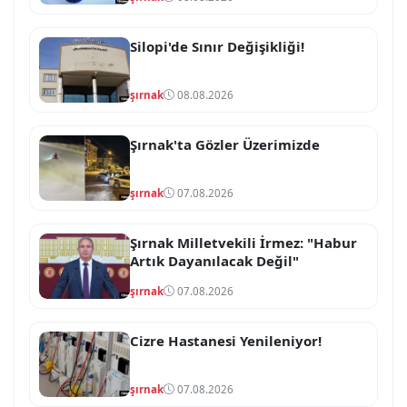
Silopi'de Sınır Değişikliği!
şırnak
08.08.2026
Şırnak'ta Gözler Üzerimizde
şırnak
07.08.2026
Şırnak Milletvekili İrmez: "Habur
Artık Dayanılacak Değil"
şırnak
07.08.2026
Cizre Hastanesi Yenileniyor!
şırnak
07.08.2026