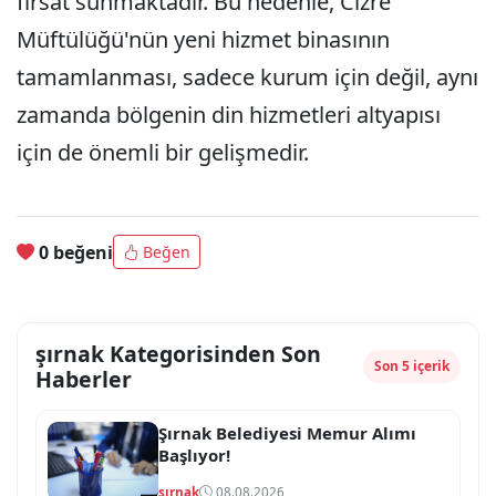
fırsat sunmaktadır. Bu nedenle, Cizre
Müftülüğü'nün yeni hizmet binasının
tamamlanması, sadece kurum için değil, aynı
zamanda bölgenin din hizmetleri altyapısı
için de önemli bir gelişmedir.
0 beğeni
Beğen
şırnak Kategorisinden Son
Son 5 içerik
Haberler
Şırnak Belediyesi Memur Alımı
Başlıyor!
şırnak
08.08.2026