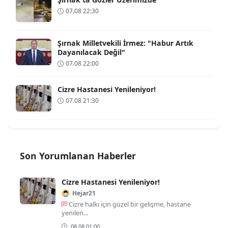
07.08 22:30
Şırnak Milletvekili İrmez: "Habur Artık
Dayanılacak Değil"
07.08 22:00
Cizre Hastanesi Yenileniyor!
07.08 21:30
Son Yorumlanan Haberler
Cizre Hastanesi Yenileniyor!
Hejar21
Cizre halkı için güzel bir gelişme, hastane
yenilen...
08.08 01:00