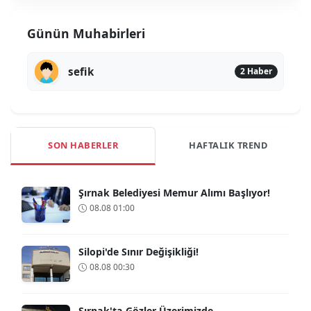
Günün Muhabirleri
sefik
2 Haber
SON HABERLER
HAFTALIK TREND
Şırnak Belediyesi Memur Alımı Başlıyor!
08.08 01:00
Silopi'de Sınır Değişikliği!
08.08 00:30
Şırnak'ta Gözler Üzerimizde