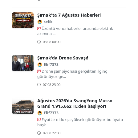
Şırnak'ta 7 Ağustos Haberleri
sefik
Üzüntü verici haberler arasında elektrik
akımına ...
08.08 00:00
Şırnak'da Drone Savaşı!
Elif7373
Drone şampiyonası gerçekten ilginç
görünüyor, ge...
07.08 23:00
Ağustos 2026'da SsangYong Musso
Grand 1.915.662 TL'den başlıyor!
Elif7373
Fiyatlar oldukça yüksek görünüyor, bu fiyata
başk...
07.08 22:00