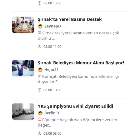
08.08 15:00
Şırnak'ta Yerel Basına Destek
ZeynepD
Şırnak'taki yerel basına verilen destek çok
olumlu ...
08.08 11:00
Şırnak Belediyesi Memur Alımı Başlıyor!
Hejar21
Kumçatı Belediyesi kamu hizmetlerine ilgi
duyanlarıE...
08.08 10:00
YKS Şampiyonu Evini Ziyaret Edildi
Berfin_Y
Eğitimde başarılı olan öğrencilere verilen
değer...
08.08 08:00