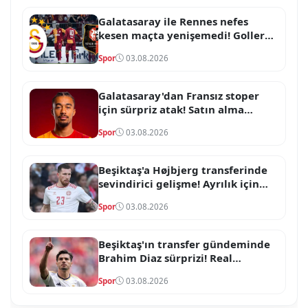
Galatasaray ile Rennes nefes
kesen maçta yenişemedi! Goller
skoru değiştirmeye yetmedi
Spor
03.08.2026
Galatasaray'dan Fransız stoper
için sürpriz atak! Satın alma
opsiyonlu formül devrede
Spor
03.08.2026
Beşiktaş'a Højbjerg transferinde
sevindirici gelişme! Ayrılık için
onay çıktı
Spor
03.08.2026
Beşiktaş'ın transfer gündeminde
Brahim Diaz sürprizi! Real
Madrid'in yıldızı için temaslar
Spor
03.08.2026
başladı