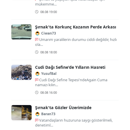
mükemme...
08.08 19:00
Şırnak'ta Korkunç Kazanın Perde Arkası
Ciwan73
Umarım yaralilerin durumu ciddi değildir, hızlı
ola...
08.08 18:00
Cudi Dağı Sefine'de Yılların Hasreti
YusufBal
Cudi Dağı Sefine Tepesi'ndeAgain Cuma
namazı kılın...
08.08 16:00
Şırnak'ta Gözler Üzerimizde
Baran73
Vatandaşların huzuruna saygı gösterilmeli,
denetiml...