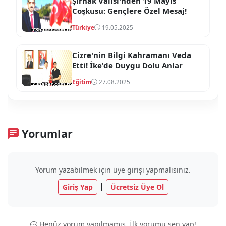
Şırnak Valisi'nden 19 Mayıs
Coşkusu: Gençlere Özel Mesaj!
Türkiye
19.05.2025
Cizre'nin Bilgi Kahramanı Veda
Etti! İke'de Duygu Dolu Anlar
Eğitim
27.08.2025
Yorumlar
Yorum yazabilmek için üye girişi yapmalısınız.
|
Giriş Yap
Ücretsiz Üye Ol
Henüz yorum yapılmamış. İlk yorumu sen yap!