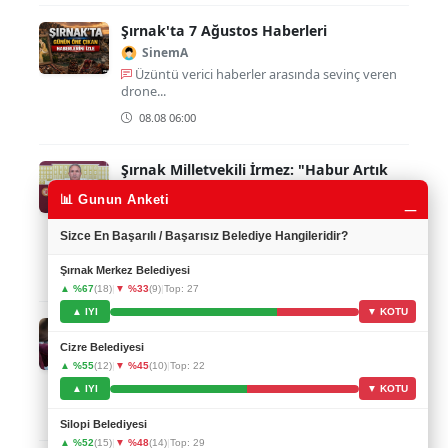
Şırnak'ta 7 Ağustos Haberleri
SinemA
Üzüntü verici haberler arasında sevinç veren
drone...
08.08 06:00
Şırnak Milletvekili İrmez: "Habur Artık
Dayanılacak Değil"
_
📊 Gunun Anketi
SaryaYilmaz
Vatandaşların bu zor şartlarda bekletilmesi
Sizce En Başarılı / Başarısız Belediye Hangileridir?
kabul ed...
Şırnak Merkez Belediyesi
08.08 05:00
▲ %67
(18)
|
▼ %33
(9)
|
Top: 27
▲ IYI
▼ KOTU
"Şırnak'ta İnstagram Tuzağı"
Berfin_Y
Cizre Belediyesi
▲ %55
(12)
|
▼ %45
(10)
|
Top: 22
Sosyal medya kullanımlarına çok dikkat etmek
gerekiy...
▲ IYI
▼ KOTU
08.08 02:00
Silopi Belediyesi
▲ %52
(15)
|
▼ %48
(14)
|
Top: 29