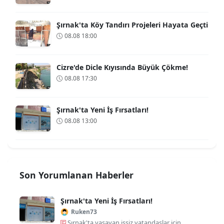
Şırnak'ta Köy Tandırı Projeleri Hayata Geçti
08.08 18:00
Cizre'de Dicle Kıyısında Büyük Çökme!
08.08 17:30
Şırnak'ta Yeni İş Fırsatları!
08.08 13:00
Son Yorumlanan Haberler
Şırnak'ta Yeni İş Fırsatları!
Ruken73
Şırnak'ta yaşayan işsiz vatandaşlar için