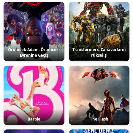
Örümcek-Adam: Örümcek-
Transformers: Canavarların
Evrenine Geçiş
Yükselişi
Barbie
The Flash