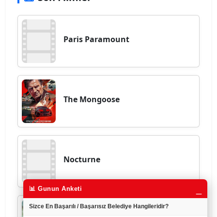
Paris Paramount
The Mongoose
Nocturne
_
📊 Gunun Anketi
Sizce En Başarılı / Başarısız Belediye Hangileridir?