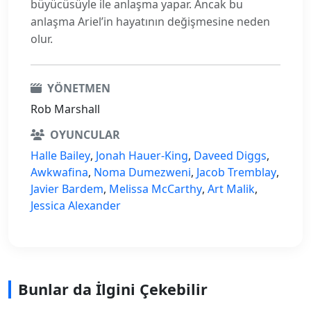
büyücüsüyle ile anlaşma yapar. Ancak bu
anlaşma Ariel’in hayatının değişmesine neden
olur.
YÖNETMEN
Rob Marshall
OYUNCULAR
Halle Bailey
,
Jonah Hauer-King
,
Daveed Diggs
,
Awkwafina
,
Noma Dumezweni
,
Jacob Tremblay
,
Javier Bardem
,
Melissa McCarthy
,
Art Malik
,
Jessica Alexander
Bunlar da İlgini Çekebilir