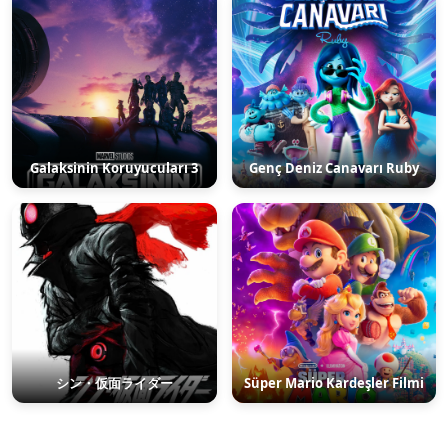
Galaksinin Koruyucuları 3
Genç Deniz Canavarı Ruby
シン・仮面ライダー
Süper Mario Kardeşler Filmi