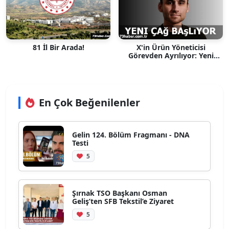
81 İl Bir Arada!
X'in Ürün Yöneticisi
Görevden Ayrılıyor: Yeni
Dönem Müjde mi?
En Çok Beğenilenler
Gelin 124. Bölüm Fragmanı - DNA
Testi
5
Şırnak TSO Başkanı Osman
Geliş’ten SFB Tekstil’e Ziyaret
5