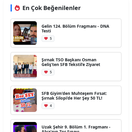
En Çok Beğenilenler
Gelin 124. Bölüm Fragmanı - DNA
Testi
5
Şırnak TSO Başkanı Osman
Geliş’ten SFB Tekstil’e Ziyaret
5
SFB Giyim’den Muhteşem Fırsat:
Şırnak Silopi’de Her Şey 50 TL!
4
Uzak Şehir 9. Bölüm 1. Fragmanı -
Alya'nın Zor Sınavı