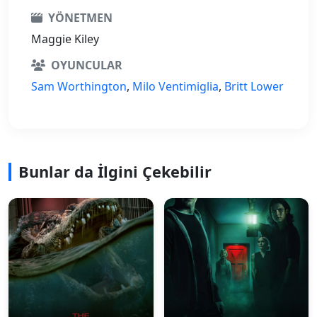
YÖNETMEN
Maggie Kiley
OYUNCULAR
Sam Worthington
,
Milo Ventimiglia
,
Britt Lower
Bunlar da İlgini Çekebilir