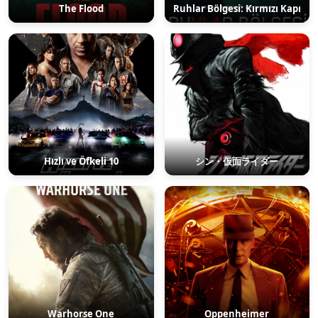
The Flood
Ruhlar Bölgesi: Kırmızı Kapı
Hızlı ve Öfkeli 10
シン・仮面ライダー
Warhorse One
Oppenheimer