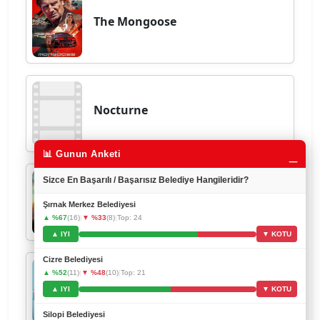
The Mongoose
Nocturne
_
📊 Gunun Anketi
Sizce En Başarılı / Başarısız Belediye Hangileridir?
Les Misérables
Şırnak Merkez Belediyesi
▲ %67
(16)
|
▼ %33
(8)
|
Top: 24
▲ IYI
▼ KOTU
Cizre Belediyesi
▲ %52
(11)
|
▼ %48
(10)
|
Top: 21
Why Did I Get Married Again?
▲ IYI
▼ KOTU
Silopi Belediyesi