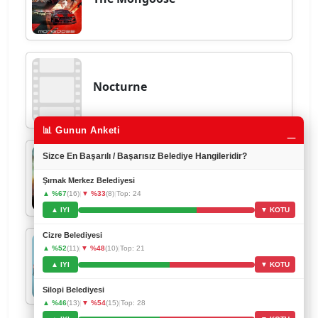
Nocturne
_
📊 Gunun Anketi
Sizce En Başarılı / Başarısız Belediye Hangileridir?
Les Misérables
Şırnak Merkez Belediyesi
▲ %67
(16)
|
▼ %33
(8)
|
Top: 24
▲ IYI
▼ KOTU
Cizre Belediyesi
▲ %52
(11)
|
▼ %48
(10)
|
Top: 21
Why Did I Get Married Again?
▲ IYI
▼ KOTU
Silopi Belediyesi
▲ %46
(13)
|
▼ %54
(15)
|
Top: 28