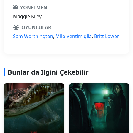
YÖNETMEN
Maggie Kiley
OYUNCULAR
Sam Worthington
,
Milo Ventimiglia
,
Britt Lower
Bunlar da İlgini Çekebilir