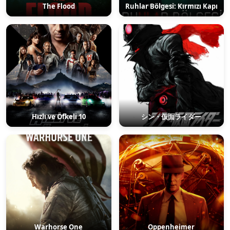
The Flood
Ruhlar Bölgesi: Kırmızı Kapı
Hızlı ve Öfkeli 10
シン・仮面ライダー
Warhorse One
Oppenheimer