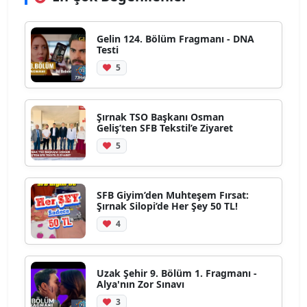
Gelin 124. Bölüm Fragmanı - DNA
Testi
5
Şırnak TSO Başkanı Osman
Geliş’ten SFB Tekstil’e Ziyaret
5
SFB Giyim’den Muhteşem Fırsat:
Şırnak Silopi’de Her Şey 50 TL!
4
Uzak Şehir 9. Bölüm 1. Fragmanı -
Alya'nın Zor Sınavı
3