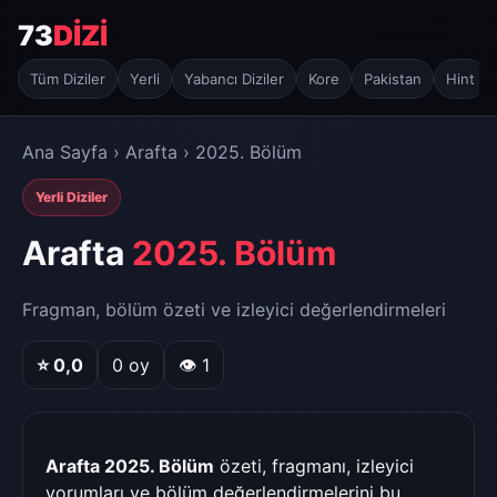
73
DİZİ
Tüm Diziler
Yerli
Yabancı Diziler
Kore
Pakistan
Hint
Ana Sayfa
›
Arafta
› 2025. Bölüm
Yerli Diziler
Arafta
2025. Bölüm
Fragman, bölüm özeti ve izleyici değerlendirmeleri
⭐
0,0
0
oy
👁 1
Arafta 2025. Bölüm
özeti, fragmanı, izleyici
yorumları ve bölüm değerlendirmelerini bu