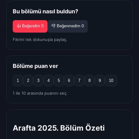
Bu bölümü nasıl buldun?
👍 Beğendim
0
👎 Beğenmedim
0
Fikrini tek dokunuşla paylaş.
Bölüme puan ver
1
2
3
4
5
6
7
8
9
10
1 ile 10 arasında puanını seç.
Arafta 2025. Bölüm Özeti