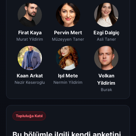
Firat Kaya
Pervin Mert
Ezgi Dalgiç
Murat Yildirim
Müzeyyen Taner
Asli Taner
Kaan Arkat
Işıl Mete
Volkan
Nezir Keseroglu
Nermin Yildirim
Yildirim
Burak
Topluluğa Katıl
Bu bölümle ilgili kendi anketini