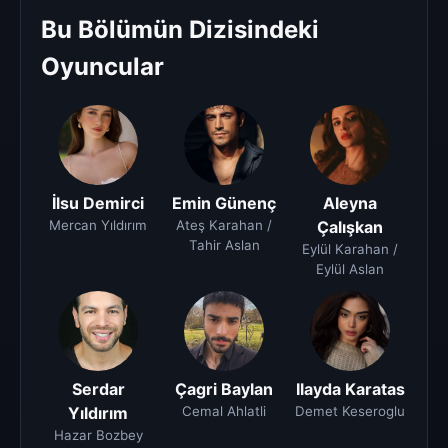
Bu Bölümün Dizisindeki
Oyuncular
İlsu Demirci
Emin Günenç
Aleyna
Mercan Yıldırım
Ateş Karahan /
Çalışkan
Tahir Aslan
Eylül Karahan /
Eylül Aslan
Serdar
Çagri Baylan
Ilayda Karatas
Yıldırım
Cemal Ahlatli
Demet Keseroglu
Hazar Bozbey