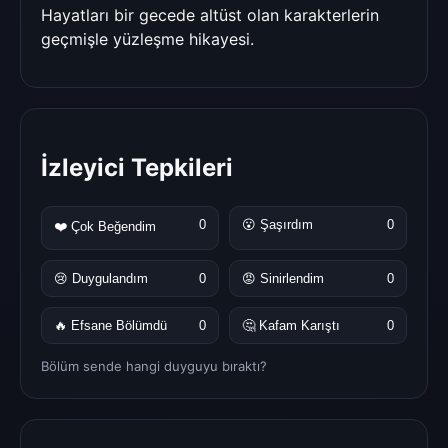
Hayatları bir gecede altüst olan karakterlerin
geçmişle yüzleşme hikayesi.
İzleyici Tepkileri
0
😮 Şaşırdım
0
❤️ Çok Beğendim
😢 Duygulandım
0
😡 Sinirlendim
0
🔥 Efsane Bölümdü
0
🤔 Kafam Karıştı
0
Bölüm sende hangi duyguyu bıraktı?