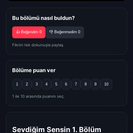
Bu bölümü nasıl buldun?
👍 Beğendim
0
👎 Beğenmedim
0
Fikrini tek dokunuşla paylaş.
Bölüme puan ver
1
2
3
4
5
6
7
8
9
10
1 ile 10 arasında puanını seç.
Sevdiğim Sensin 1. Bölüm