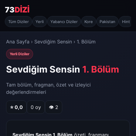
73
DİZİ
Tüm Diziler
Yerli
Yabancı Diziler
Kore
Pakistan
Hint
Ana Sayfa
›
Sevdiğim Sensin
› 1. Bölüm
Yerli Diziler
Sevdiğim Sensin
1. Bölüm
Tam bölüm, fragman, özet ve izleyici
değerlendirmeleri
⭐
0,0
0
oy
👁 2
Sevdiğim Sensin 1. Bölüm
özeti, fragmanı,