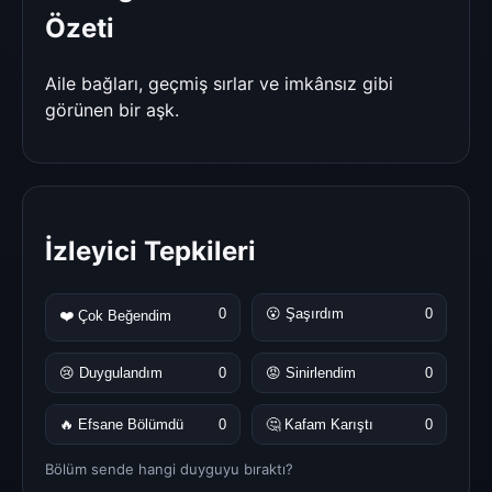
Özeti
Aile bağları, geçmiş sırlar ve imkânsız gibi
görünen bir aşk.
İzleyici Tepkileri
0
😮 Şaşırdım
0
❤️ Çok Beğendim
😢 Duygulandım
0
😡 Sinirlendim
0
🔥 Efsane Bölümdü
0
🤔 Kafam Karıştı
0
Bölüm sende hangi duyguyu bıraktı?