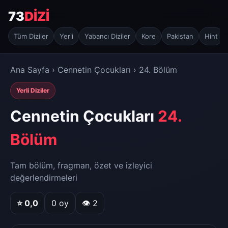
73
DİZİ
Tüm Diziler
Yerli
Yabancı Diziler
Kore
Pakistan
Hint
Ana Sayfa
›
Cennetin Çocukları
› 24. Bölüm
Yerli Diziler
Cennetin Çocukları
24.
Bölüm
Tam bölüm, fragman, özet ve izleyici
değerlendirmeleri
⭐
0,0
0
oy
👁 2