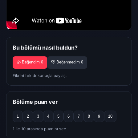
Bu bölümü nasıl buldun?
👍 Beğendim
0
👎 Beğenmedim
0
Fikrini tek dokunuşla paylaş.
Bölüme puan ver
1
2
3
4
5
6
7
8
9
10
1 ile 10 arasında puanını seç.