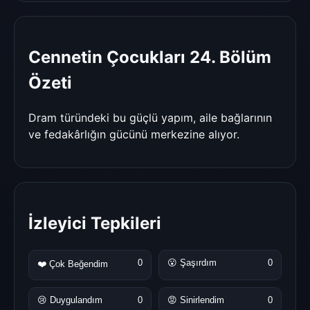
Cennetin Çocukları 24. Bölüm
Özeti
Dram türündeki bu güçlü yapım, aile bağlarının
ve fedakârlığın gücünü merkezine alıyor.
İzleyici Tepkileri
0
😮 Şaşırdım
0
❤️ Çok Beğendim
😢 Duygulandım
0
😡 Sinirlendim
0