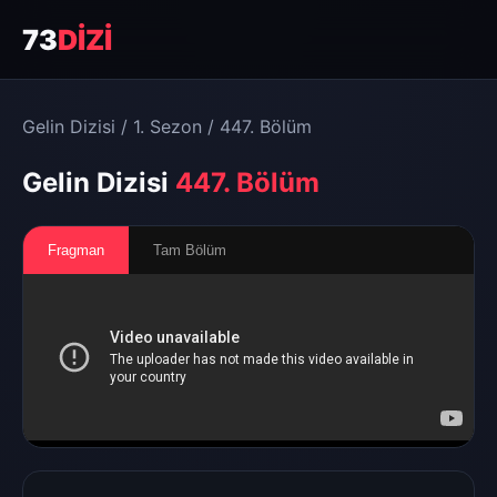
73
DİZİ
Gelin Dizisi
/ 1. Sezon / 447. Bölüm
Gelin Dizisi
447. Bölüm
Fragman
Tam Bölüm