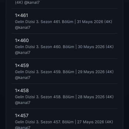
(4K) @kanal7 ​
1x461
Gelin Dizisi 3. Sezon 461. Bölüm | 31 Mayıs 2026 (4K)
@kanal7 ​
1x460
Gelin Dizisi 3. Sezon 460. Bölüm | 30 Mayıs 2026 (4K)
@kanal7 ​
1x459
Gelin Dizisi 3. Sezon 459. Bölüm | 29 Mayıs 2026 (4K)
@kanal7 ​
1x458
Gelin Dizisi 3. Sezon 458. Bölüm | 28 Mayıs 2026 (4K)
@kanal7 ​
1x457
Gelin Dizisi 3. Sezon 457. Bölüm | 27 Mayıs 2026 (4K)
@kanal7 ​