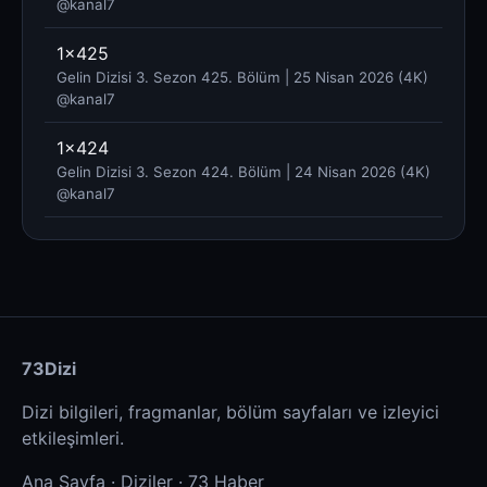
@kanal7 ​
1x425
Gelin Dizisi 3. Sezon 425. Bölüm | 25 Nisan 2026 (4K)
@kanal7 ​
1x424
Gelin Dizisi 3. Sezon 424. Bölüm | 24 Nisan 2026 (4K)
@kanal7 ​
73Dizi
Dizi bilgileri, fragmanlar, bölüm sayfaları ve izleyici
etkileşimleri.
Ana Sayfa
·
Diziler
·
73 Haber